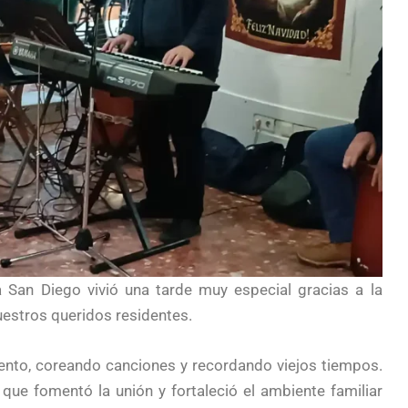
ia San Diego vivió una tarde muy especial gracias a la
nuestros queridos residentes.
nto, coreando canciones y recordando viejos tiempos.
que fomentó la unión y fortaleció el ambiente familiar